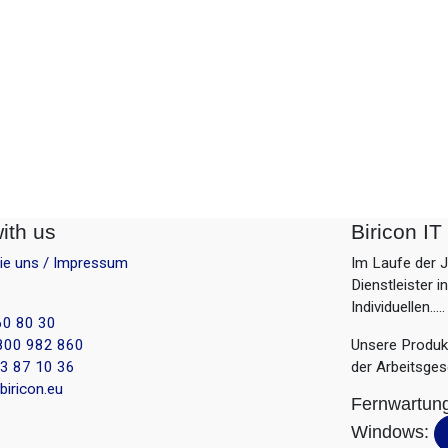
ith us
Biricon I
Sie uns / Impressum
Im Laufe der 
Dienstleister 
Individuellen.....
60 80 30
800 982 860
Unsere Produkt
3 87 10 36
der Arbeitsges
iricon.eu
Fernwartun
Windows: